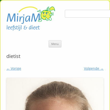
Zoeken naar:
Ga
Menu
naar
de
inhoud
dietist
← Vorige
Volgende →