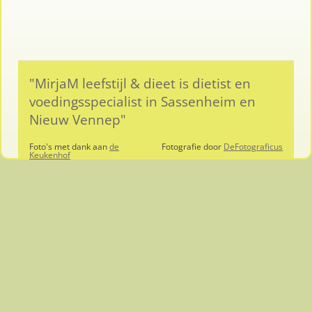
"MirjaM leefstijl & dieet is dietist en
voedingsspecialist in Sassenheim en
Nieuw Vennep"
Foto's met dank aan
de
Fotografie door
DeFotograficus
Keukenhof