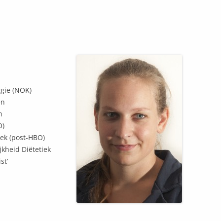
ALGEMENE VOORWAARDEN
NIEUW VENNEP
gie (NOK)
en
n
O)
ek (post-HBO)
kheid Diëtetiek
st’