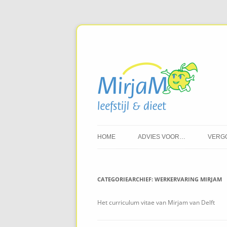
HOME
ADVIES VOOR…
VERG
KINDEREN
VER
CATEGORIEARCHIEF:
WERKERVARING MIRJAM
KIND EN OVERGEWICHT
TARI
JONGEREN
Het curriculum vitae van Mirjam van Delft
VOLWASSENEN